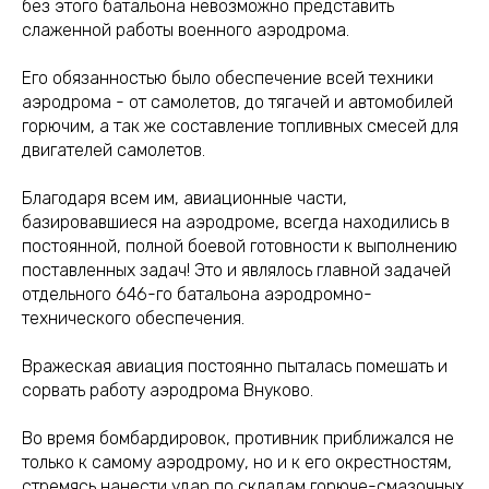
без этого батальона невозможно представить
слаженной работы военного аэродрома.
Его обязанностью было обеспечение всей техники
аэродрома - от самолетов, до тягачей и автомобилей
горючим, а так же составление топливных смесей для
двигателей самолетов.
Благодаря всем им, авиационные части,
базировавшиеся на аэродроме, всегда находились в
постоянной, полной боевой готовности к выполнению
поставленных задач! Это и являлось главной задачей
отдельного 646-го батальона аэродромно-
технического обеспечения.
Вражеская авиация постоянно пыталась помешать и
сорвать работу аэродрома Внуково.
Во время бомбардировок, противник приближался не
только к самому аэродрому, но и к его окрестностям,
стремясь нанести удар по складам горюче-смазочных