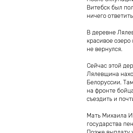
Витебск был пол
ничего ответить
В деревне Ляле
красивое озеро 
не вернулся.
Сейчас этой дер
Лялевщина нахо
Белоруссии. Та
на фронте бойц
съездить и почт
Мать Михаила И
государства пен
Позже выплату у