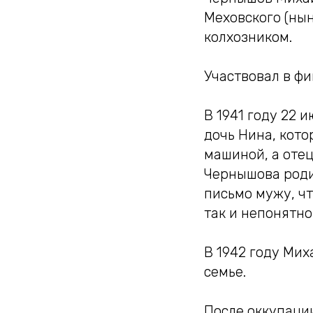
Меховского (нын
колхозником.
Участвовал в фи
В 1941 году 22 
дочь Нина, кото
машиной, а отец
Чернышова роди
письмо мужу, чт
так и непонятно
В 1942 году Ми
семье.
После оккупаци