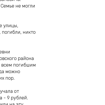
 Семье не могли
е улицы,
, погибли, никто
ревни
овского района
й всем погибшим
уда можно
их пор.
учала от
 - 9 рублей.
или на эту