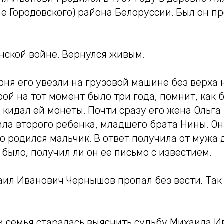
е Городовского) района Белоруссии. Был он п
нской войне. Вернулся живым.
июня его увезли на грузовой машине без верха 
рой на тот момент было три года, помнит, как 
 кидал ей монеты. Почти сразу его жена Ольга
ла второго ребенка, младшего брата Нины. Он
о родился мальчик. В ответ получила от мужа 
 было, получил ли он ее письмо с известием.
хаил Иванович Чернышов пропал без вести. Та
и семья старалась выяснить судьбу Михаила И