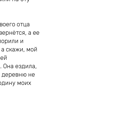
воего отца
вернётся, а ее
порили и
 а скажи, мой
оей
 Она ездила,
ю деревню не
родину моих