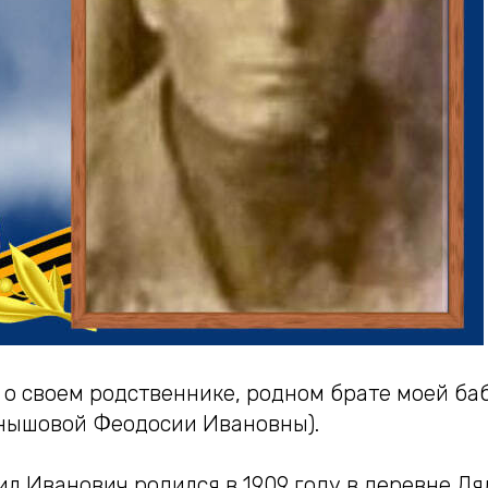
 о своем родственнике, родном брате моей ба
нышовой Феодосии Ивановны).
л Иванович родился в 1909 году в деревне Л