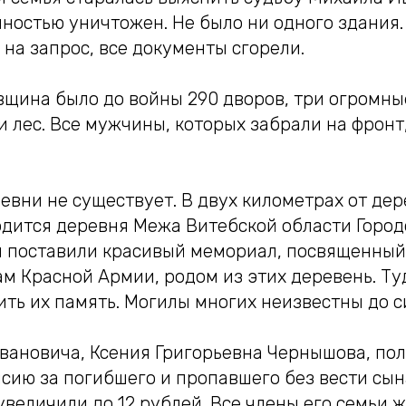
ностью уничтожен. Не было ни одного здания.
 на запрос, все документы сгорели.
вщина было до войны 290 дворов, три огромны
и лес. Все мужчины, которых забрали на фронт
евни не существует. В двух километрах от де
дится деревня Межа Витебской области Город
м поставили красивый мемориал, посвященны
ам Красной Армии, родом из этих деревень. Т
ить их память. Могилы многих неизвестны до с
вановича, Ксения Григорьевна Чернышова, пол
сию за погибшего и пропавшего без вести сына
величили до 12 рублей. Все члены его семьи ж