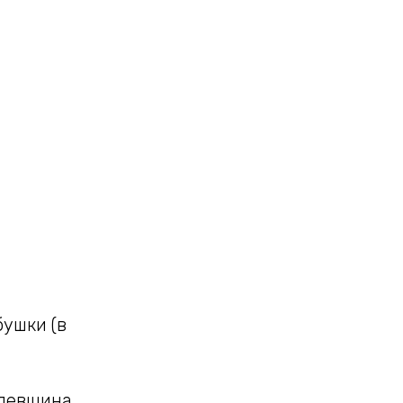
бушки (в
ялевщина