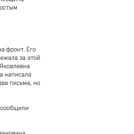
ростым
на фронт. Его
бежала за этой
 Яковлевна
а написала
два письма, но
к сообщили
вановича.