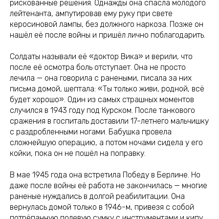
рискованные решения. Однажды она спасла молодого
лейтенанта, ампутировав ему руку при свете
керосиновой лампы, без должного наркоза. Позже он
нашёл её после войны и пришёл лично поблагодарить.
Солдаты называли её «доктор Вика» и верили, что
после её осмотра боль отступает. Она не просто
лечила — она говорила с ранеными, писала за них
письма домой, шептала: «Ты только живи, родной, всё
будет хорошо». Один из самых страшных моментов
случился в 1943 году под Курском. После танкового
сражения в госпиталь доставили 17-летнего мальчишку
с раздробленными ногами. Бабушка провела
сложнейшую операцию, а потом ночами сидела у его
койки, пока он не пошёл на поправку.
В мае 1945 года она встретила Победу в Берлине. Но
даже после войны её работа не закончилась — многие
раненые нуждались в долгой реабилитации. Она
вернулась домой только в 1946-м, привезя с собой
потрёпанную полевую сумку с инструментами и кипу