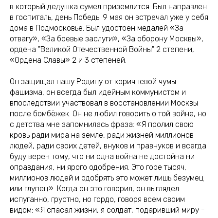
в который дедушка сумел приземлится. Был направлен
в госпиталь, день Победы 9 мая он встречал уже у себя
дома в Подмосковье. Был удостоен медалей «За
отвагу», «За боевые заслуги», «За оборону Москвы»,
ордена "Великой Отечественной Войны" 2 степени,
«Ордена Славы» 2 и 3 степеней.
Он защищал нашу Родину от коричневой чумы
фашизма, он всегда был идейным коммунистом и
впоследствии участвовал в восстановлении Москвы
после бомбёжек. Он не любил говорить о той войне, но
с детства мне запомнилась фраза: «Я пролил свою
кровь ради мира на земле, ради жизней миллионов
людей, ради своих детей, внуков и правнуков и всегда
буду верен тому, что ни одна война не достойна ни
оправдания, ни ярого одобрения. Это горе тысяч,
миллионов людей и одобрять это может лишь безумец
или глупец». Когда он это говорил, он выглядел
испуганно, грустно, но гордо, говоря всем своим
видом: «Я спасал жизни, я солдат, подаривший миру -