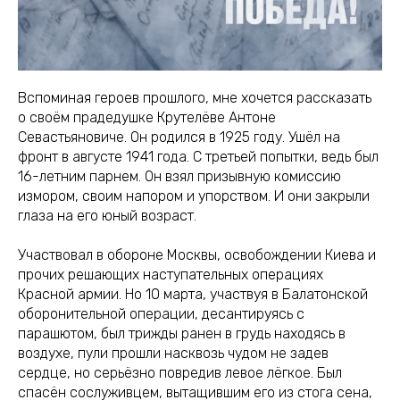
Вспоминая героев прошлого, мне хочется рассказать
о своём прадедушке Крутелёве Антоне
Севастьяновиче. Он родился в 1925 году. Ушёл на
фронт в августе 1941 года. С третьей попытки, ведь был
16-летним парнем. Он взял призывную комиссию
измором, своим напором и упорством. И они закрыли
глаза на его юный возраст.
Участвовал в обороне Москвы, освобождении Киева и
прочих решающих наступательных операциях
Красной армии. Но 10 марта, участвуя в Балатонской
оборонительной операции, десантируясь с
парашютом, был трижды ранен в грудь находясь в
воздухе, пули прошли насквозь чудом не задев
сердце, но серьёзно повредив левое лёгкое. Был
спасён сослуживцем, вытащившим его из стога сена,