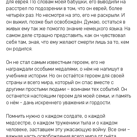
для еврея. По словам моей бабушки, его выводили на
расстрел по подозрении в том, что он еврей, более
четырёх раз. Но несмотря на это, его не раскрыли. И
он выжил, позже был освобождён. Думаю, остаться в
живых ему так же помогло знание немецкого языка. На
самом деле страшно представить, как он чувствовал
себя там, зная, что ему желают смерти лишь за то, кем
он родился.
Он не стал самым известным героем, его не
награждали особыми медалями, о нём не напишут в
учебнике истории. Но он остаётся героем для своей
страны и всего мира, который он спас вместе с
другими простыми людьми – воинами тех событий. Он
останется настоящим героем для моей семьи, и память
о нём - дань искреннего уважения и гордости.
Помнить нужно о каждом солдате, о каждой
медсестре, о каждом труженики тыла и о каждом
человеке, заставшем эту ужасающую войну. Все они –
важная часть освобождения всего мира от гнёта