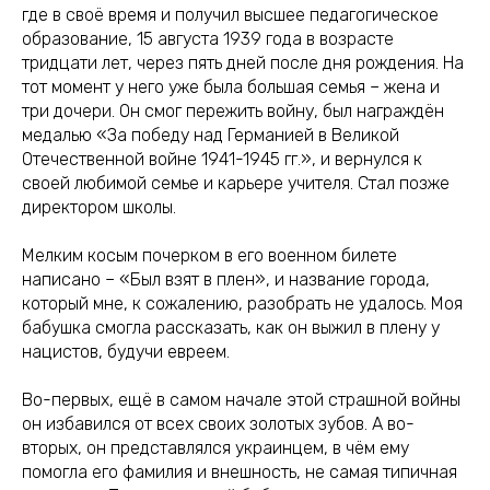
где в своё время и получил высшее педагогическое
образование, 15 августа 1939 года в возрасте
тридцати лет, через пять дней после дня рождения. На
тот момент у него уже была большая семья – жена и
три дочери. Он смог пережить войну, был награждён
медалью «За победу над Германией в Великой
Отечественной войне 1941-1945 гг.», и вернулся к
своей любимой семье и карьере учителя. Стал позже
директором школы.
Мелким косым почерком в его военном билете
написано – «Был взят в плен», и название города,
который мне, к сожалению, разобрать не удалось. Моя
бабушка смогла рассказать, как он выжил в плену у
нацистов, будучи евреем.
Во-первых, ещё в самом начале этой страшной войны
он избавился от всех своих золотых зубов. А во-
вторых, он представлялся украинцем, в чём ему
помогла его фамилия и внешность, не самая типичная