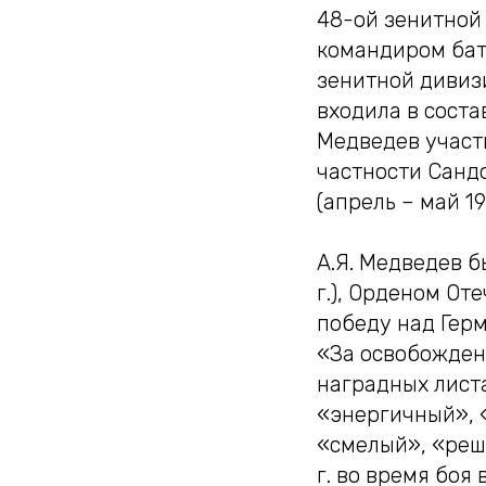
48-ой зенитной
командиром бат
зенитной дивиз
входила в соста
Медведев участ
частности Сандо
(апрель – май 19
А.Я. Медведев б
г.), Орденом Оте
победу над Герм
«За освобождение
наградных листа
«энергичный», 
«смелый», «реш
г. во время боя