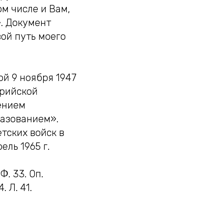
ом числе и Вам,
. Документ
ой путь моего
й 9 ноября 1947
ерийской
оением
азованием».
етских войск в
ель 1965 г.
. 33. Оп.
. Л. 41.