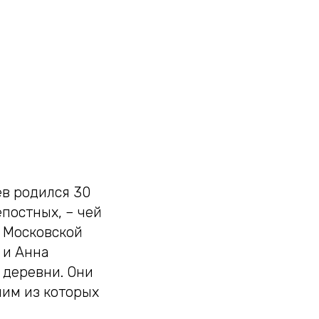
в родился 30
епостных, – чей
 Московской
 и Анна
 деревни. Они
шим из которых