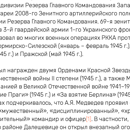
 дивизии Резерва Главного Командования Запа
ареи 2008-го Зенитного артиллерийского пол
ии Резерва Главного Командования. 69-я зени
в 3-й гвардейской армии 1-го Украинского фрон
вовал во многих военных операциях РККА прот
рмирско-Силезской (январь – февраль 1945 г.)
45 г.) и Пражской (май 1945 г.).
ыл награжден двумя Орденами Красной Звезды 
чественной войны II степени (1945 г.), а также
анией в Великой Отечественной войне 1941–1945 
 Праги» (1945 г.) и «За взятие Берлина» (1945 
х подчеркивалось, что А.Я. Медведев проявил 
«мужественный», «дисциплинированный», «х
ительный» командир и офицер
[1]
. В частности,
 в районе Далешевице он открыл внезапный ого