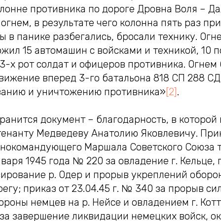
лонне противника по дороге Дровна Воля – Да
огнем, в результате чего колонна пять раз пр
 в панике разбегались, бросали технику. Огн
жил 15 автомашин с войсками и техникой, 10 п
3-х рот солдат и офицеров противника. Огнем
вижение вперед 3-го батальона 818 СП 288 СД
ванию и уничтожению противника»
[2]
.
ранится документ – благодарность, в которой 
енанту Медведеву Анатолию Яковлевичу. При
внокомандующего Маршала Советского Союза 
варя 1945 года № 220 за овладение г. Кельце, п
сирование р. Одер и прорыв укреплений оборо
егу; приказ от 23.04.45 г. № 340 за прорыв си
роны немцев на р. Нейсе и овладением г. Котт
7 за завершение ликвидации немецких войск, 