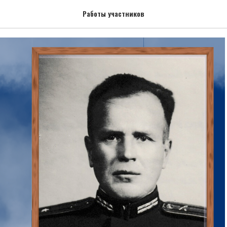
Анатолий Яковлевич
Работы участников