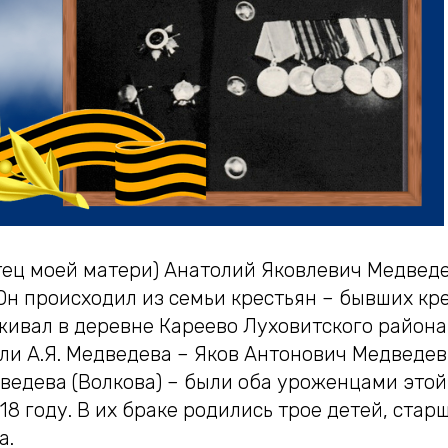
тец моей матери) Анатолий Яковлевич Медведе
 Он происходил из семьи крестьян – бывших кр
живал в деревне Кареево Луховитского района
ли А.Я. Медведева – Яков Антонович Медведев
ведева (Волкова) – были оба уроженцами этой
18 году. В их браке родились трое детей, стар
а.