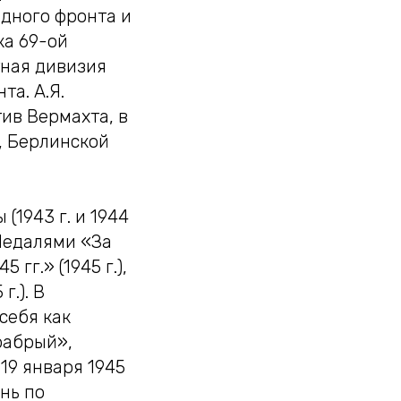
дного фронта и
ка 69-ой
тная дивизия
та. А.Я.
ив Вермахта, в
, Берлинской
(1943 г. и 1944
 Медалями «За
гг.» (1945 г.),
г.). В
себя как
рабрый»,
 19 января 1945
нь по