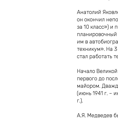
Анатолий Яковле
он окончил непо
за 10 класс») и
планировочный 
им в автобиогра
техникум». На 3
стал работать т
Начало Великой
первого до посл
майором. Дважд
(июнь 1941 г. – 
г.).
А.Я. Медведев 