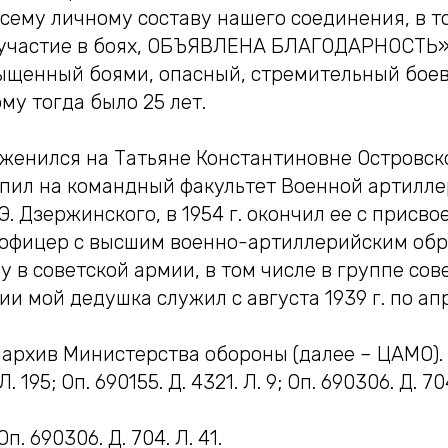
 всему личному составу нашего соединения, в т
участие в боях, ОБЪЯВЛЕНА БЛАГОДАРНОСТЬ»
ыщенный боями, опасный, стремительный боев
му тогда было 25 лет.
 женился на Татьяне Константиновне Островско
ступил на командный факультет Военной артилл
Э. Дзержинского, в 1954 г. окончил ее с присв
офицер с высшим военно-артиллерийским обр
 в советской армии, в том числе в группе сов
ии мой дедушка служил с августа 1939 г. по апр
рхив Министерства обороны (далее – ЦАМО). Ф
. 195; Оп. 690155. Д. 4321. Л. 9; Оп. 690306. Д. 704
п. 690306. Д. 704. Л. 41.