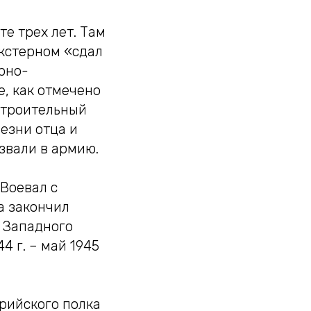
е трех лет. Там
экстерном «сдал
урно-
, как отмечено
 строительный
езни отца и
извали в армию.
Воевал с
а закончил
 Западного
44 г. – май 1945
рийского полка