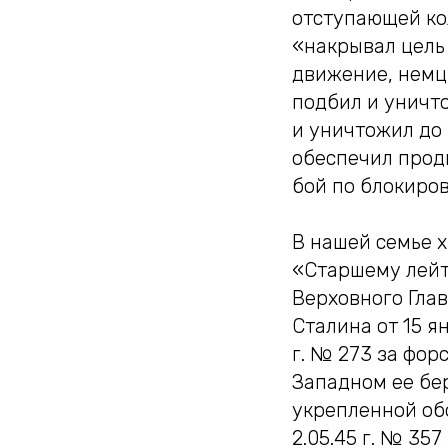
отступающей ко
«накрывал цель 
движение, немцы
подбил и уничто
и уничтожил до 
обеспечил прод
бой по блокиро
В нашей семье х
«Старшему лейт
Верховного Гла
Сталина от 15 ян
г. № 273 за фор
Западном ее бер
укрепленной обо
2.05.45 г. № 35