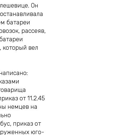
лешевице. Он
иостанавливала
ем батареи
овозок, рассеяв,
 батареи
, который вел
написано:
казами
товарища
риказ от 11.2.45
ны немцев на
льно
бус, приказ от
окруженных юго-