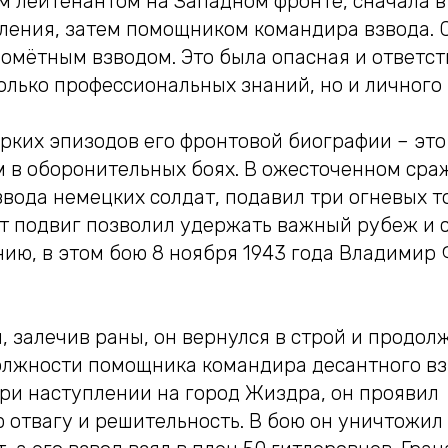
 лейтенантом на Западном фронте, сначала в
ления, затем помощником командира взвода. С
омётным взводом. Это была опасная и ответст
олько профессиональных знаний, но и личного
рких эпизодов его фронтовой биографии – это
 в оборонительных боях. В ожесточенном сра
вода немецких солдат, подавил три огневых т
от подвиг позволил удержать важный рубеж и 
нию, в этом бою 8 ноября 1943 года Владимир
, залечив раны, он вернулся в строй и продол
должности помощника командира десантного в
при наступлении на город Жиздра, он проявил
отвагу и решительность. В бою он уничтожил 