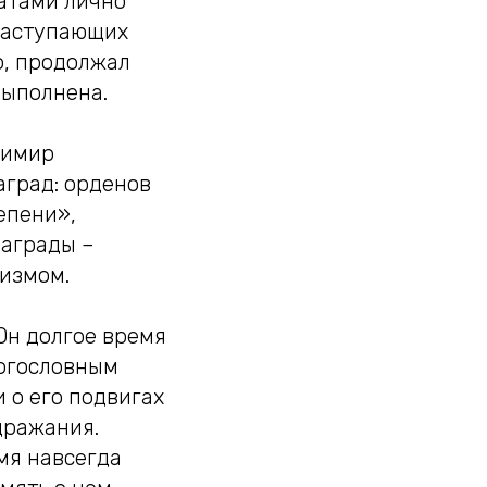
натами лично
 наступающих
о, продолжал
выполнена.
димир
аград: орденов
епени»,
награды –
шизмом.
Он долгое время
ногословным
 о его подвигах
дражания.
мя навсегда