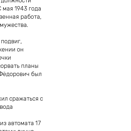
 должности
 мая 1943 года
венная работа,
 мужества.
 подвиг,
жении он
очки
сорвать планы
 Фёдорович был
жил сражаться с
звода
из автомата 17