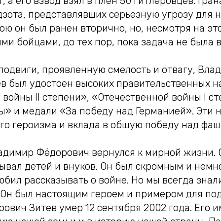
, а его взвод взял в плен 50 гитлеровцев. Гра
дзота, представлявших серьезную угрозу для
бою он был ранен вторично, но, несмотря на эт
ми бойцами, до тех пор, пока задача не была 
подвиги, проявленную смелость и отвагу, Вла
в был удостоен высоких правительственных н
войны II степени», «Отечественной войны I ст
ы» и медали «За победу над Германией». Эти 
его героизма и вклада в общую победу над фа
адимир Фёдорович вернулся к мирной жизни. 
тывал детей и внуков. Он был скромным и нем
юбил рассказывать о войне. Но мы всегда знали
. Он был настоящим героем и примером для по
вич Зитев умер 12 сентября 2002 года. Его и