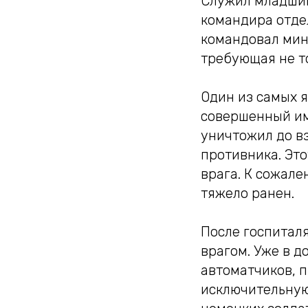
Служил младшим
командира отде
командовал мин
требующая не т
Один из самых я
совершенный им
уничтожил до вз
противника. Эт
врага. К сожале
тяжело ранен.
После госпиталя
врагом. Уже в 
автоматчиков, 
исключительную 