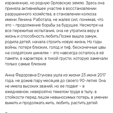
израненную, но родную Орловскую землю. Здесь она
приняла активнейшее участие в восстановлении
разрушенного хозяйства, в становлении колхоза
имени Ленина. Работала, не жалея сил, понимая, что
это – продолжение борьбы за будущее. Несмотря на
все пережитые испытания, она не утратила веру в
жизнь и способность любить.Позже вышла замуж,
родила детей, начала строить новую жизнь. Но годы
войны, потеря близких, голод и тиф, бесконечные швы
на солдатских шинелях – это навсегда осталось в её
памяти, в характере, в тихой грусти, которую замечали
только самые близкие.
Анна Федоровна Егунова ушла из жизни 23 июня 2017
года, не дожив пару месяцев до своего 90-летия. Она
не имела высоких званий, но ее подвиг – в
ежедневном, невероятно тяжелом труде в тылу, в
стойкости перед лицом невыносимых потерь, в умении
выжить и продолжать жить, любить, растить детей.