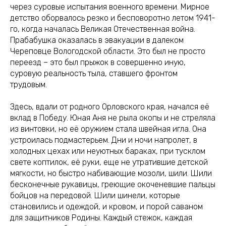
через суровые испытания военного времени. Мирное
детство оборвалось резко и бесповоротно летом 1941-
го, когда началась Великая Отечественная война.
Прабабушка оказалась в эвакуации в далеком
Череповце Вологодской области. Это был не просто
переезд – это был прыжок в совершенно иную,
суровую реальность тыла, ставшего фронтом
трудовым.
Здесь, вдали от родного Орловского края, начался её
вклад в Победу. Юная Аня не рыла окопы и не стреляла
из винтовки, но её оружием стала швейная игла. Она
устроилась подмастерьем. Дни и ночи напролет, в
холодных цехах или неуютных бараках, при тусклом
свете коптилок, её руки, еще не утратившие детской
мягкости, но быстро набивающие мозоли, шили. Шили
бесконечные рукавицы, греющие окоченевшие пальцы
бойцов на передовой. Шили шинели, которые
становились и одеждой, и кровом, и порой саваном
для защитников Родины. Каждый стежок, каждая