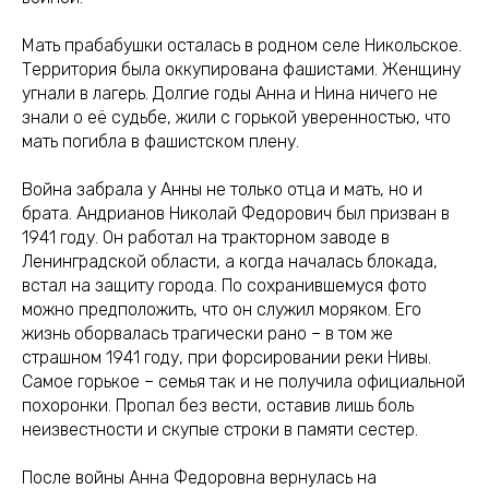
Мать прабабушки осталась в родном селе Никольское.
Территория была оккупирована фашистами. Женщину
угнали в лагерь. Долгие годы Анна и Нина ничего не
знали о её судьбе, жили с горькой уверенностью, что
мать погибла в фашистском плену.
Война забрала у Анны не только отца и мать, но и
брата. Андрианов Николай Федорович был призван в
1941 году. Он работал на тракторном заводе в
Ленинградской области, а когда началась блокада,
встал на защиту города. По сохранившемуся фото
можно предположить, что он служил моряком. Его
жизнь оборвалась трагически рано – в том же
страшном 1941 году, при форсировании реки Нивы.
Самое горькое – семья так и не получила официальной
похоронки. Пропал без вести, оставив лишь боль
неизвестности и скупые строки в памяти сестер.
После войны Анна Федоровна вернулась на