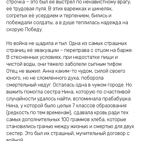
строчка – это был её выстрел по ненавистному врагу,
её трудовая пуля. В этих варежках и шинелях,
согретых её усердием и терпением, бились и
побеждали солдаты, а в душе теплилась надежда на
скорую Победу.
Но война не щадила и тыл. Одна из самых страшных
страниц её эвакуации – переправа с отцом на барже.
В стесненных условиях, при недостатке пищи и
чистой воды, они тяжело заболели сыпным тифом.
Отец не выжил. Анна каким-то чудом, силой своего
юного, но не сломленного духа, поборола
смертельный недуг. Осталась одна в чужом городе. Но
выжить помогла сестра Нина, которую по счастливой
случайности удалось найти, вспоминала прабабушка.
Нина, у которой было целых 7 классов образования
(редкость по тем временам), сдавала кровь ради тех
самых дополнительных 100 граммов хлеба, которые
становились гранью между жизнью и смертью для двух
сестер. Это был их страшный, мучительный договор с
войной.