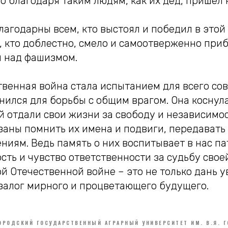
то благодаря таким людям, как их дед, пришел 
агодарны всем, кто выстоял и победил в этой
, кто доблестно, смело и самоотверженно при
 над фашизмом.
венная война стала испытанием для всего сов
ился для борьбы с общим врагом. Она коснула
 отдали свои жизни за свободу и независимо
заны помнить их имена и подвиги, передавать
ниям. Ведь память о них воспитывает в нас па
ть и чувство ответственности за судьбу свое
й Отечественной войне – это не только дань 
 залог мирного и процветающего будущего.
ОРОДСКИЙ ГОСУДАРСТВЕННЫЙ АГРАРНЫЙ УНИВЕРСИТЕТ ИМ. В.Я. Г