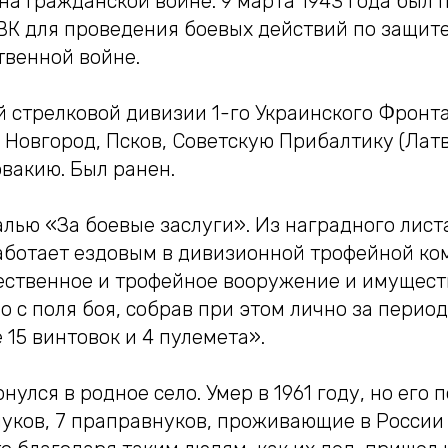
 на Гражданской войне. 9 марта 1943 года был 
К для проведения боевых действий по защит
твенной войне.
й стрелковой дивизии 1-го Украинского Фронта
 Новгород, Псков, Советскую Прибалтику (Латв
вакию. Был ранен.
лью «За боевые заслуги». Из наградного лист
работает ездовым в дивизионной трофейной ко
ественное и трофейное вооружение и имущест
 с поля боя, собрав при этом лично за перио
15 винтовок и 4 пулемета».
улся в родное село. Умер в 1961 году, но его п
нуков, 7 праправнуков, проживающие в России 