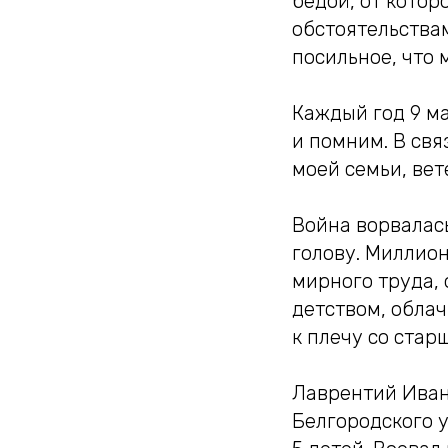
бедой, от котор
обстоятельствам
посильное, что 
Каждый год 9 м
и помним. В свя
моей семьи, ве
Война ворвалась
голову. Миллио
мирного труда, 
детством, облач
к плечу со ста
Лаврентий Иван
Белгородского у