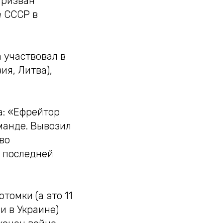
призван
е СССР в
 участвовал в
ия, Литва),
а: «Ефрейтор
манде. Вывозил
во
д последней
отомки (а это 11
и в Украине)