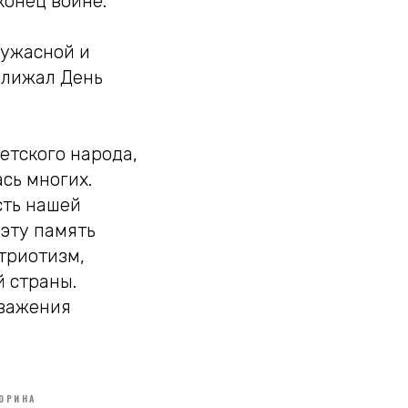
конец войне.
 ужасной и
ближал День
етского народа,
сь многих.
сть нашей
 эту память
триотизм,
й страны.
уважения
ОРИНА