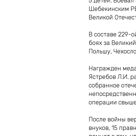
5 детей. Воевал
Шебекинским РВ
Великой Отечес
В составе 229-о
боях за Великий
Польшу, Чехосло
Награжден меда
Ястребов Л.И. 
собранное отеч
непосредственно
операции свыше 
После войны верн
внуков, 15 прав