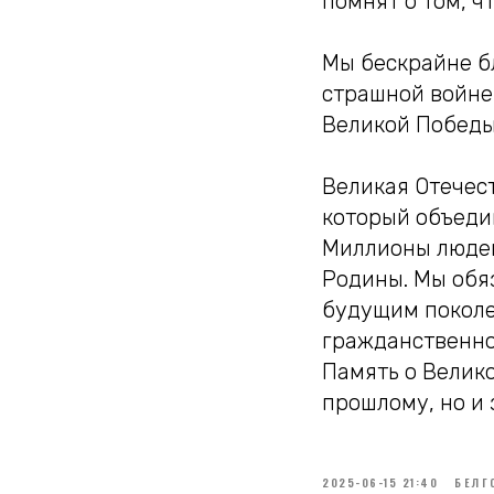
помнят о том, ч
Мы бескрайне бл
страшной войне
Великой Победы
Великая Отечест
который объедин
Миллионы людей
Родины. Мы обя
будущим поколе
гражданственнос
Память о Велико
прошлому, но и
2025-06-15 21:40
БЕЛГ