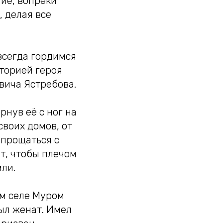
гие, вопреки
, делая все
всегда гордимся
сторией героя
вича Ястребова.
рнув её с ног на
воих домов, от
опрощаться с
т, чтобы плечом
ли.
ом селе Муром
ыл женат. Имел