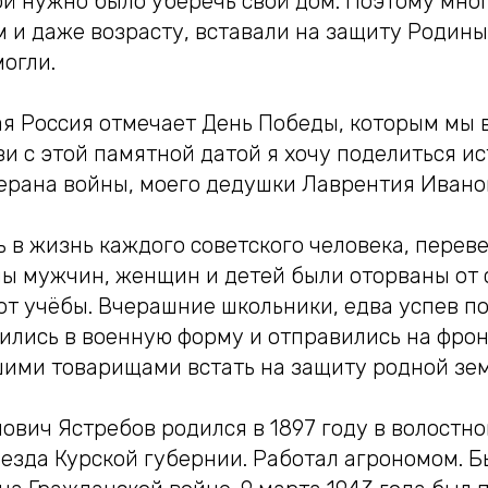
ой нужно было уберечь свой дом. Поэтому мно
 и даже возрасту, вставали на защиту Родины
могли.
ая Россия отмечает День Победы, которым мы 
зи с этой памятной датой я хочу поделиться и
терана войны, моего дедушки Лаврентия Ивано
 в жизнь каждого советского человека, переве
ны мужчин, женщин и детей были оторваны от с
от учёбы. Вчерашние школьники, едва успев п
ились в военную форму и отправились на фрон
ршими товарищами встать на защиту родной зем
ович Ястребов родился в 1897 году в волостн
езда Курской губернии. Работал агрономом. Б