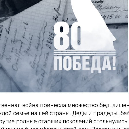
твенная война принесла множество бед, лишен
ждой семье нашей страны. Деды и прадеды, ба
ругие родные старших поколений столкнулись