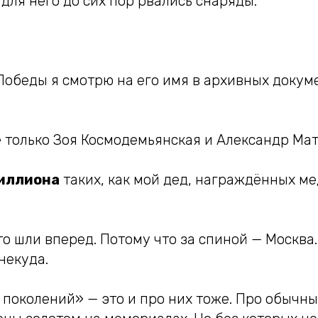
е для него до сих пор рвались снаряды.
Победы я смотрю на его имя в архивных докум
е только Зоя Космодемьянская и Александр Мат
миллиона
таких, как мой дед, награждённых м
о шли вперед. Потому что за спиной — Москва.
некуда.
поколений» — это и про них тоже. Про обычны