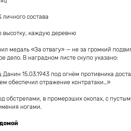
сяц
 личного состава
ю высотку, каждую деревню
ил медаль «За отвагу» — не за громкий подвиг,
ое дело. В наградном листе скупо указано:
ц Данин 15.03.1943 под огнём противника дос
ем обеспечил отражение контратаки...»
од обстрелами, в промерзших окопах, с пусты
емения ногами.
 домой