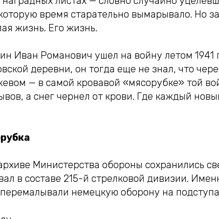
в наградных листах — словно случайно уцелев
 которую время старательно вымарывало. Но з
ая жизнь. Его жизнь.
ин Иван Романович ушел на войну летом 1941 
вской деревни, он тогда еще не знал, что чере
жевом — в самой кровавой «мясорубке» той во
ывов, а снег чернел от крови. Где каждый новы
орубка
архиве Министерства обороны сохранились св
ал в составе 215-й стрелковой дивизии. Именн
х перемалывали немецкую оборону на подступа