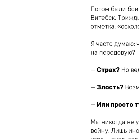
Потом были бои
Витебск. Трижд
отметка: «оскол
Я часто думаю: 
на передовую?
—
Страх?
Но ве
—
Злость?
Возм
—
Или просто т
Мы никогда не у
войну. Лишь ино