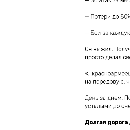
— 30 атак за ме
— Потери до 80%
— Бои за кажду
Он выжил. Получ
просто делал св
«...красноармее
на передовую, ч
День за днем. П
усталыми до он
Долгая дорога