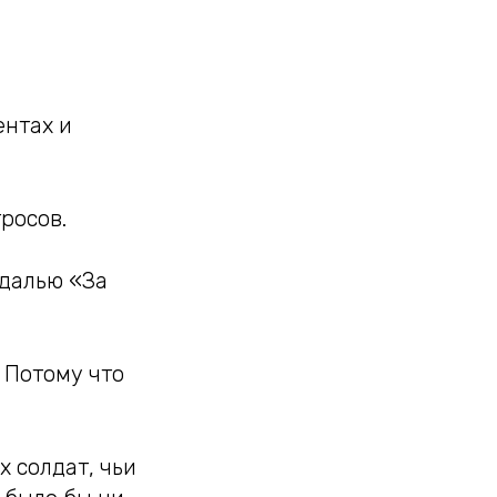
ентах и
росов.
едалью «За
 Потому что
х солдат, чьи