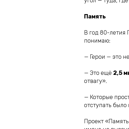
угол — туда, гд
Память
В год 80-летия 
понимаю:
— Герои — это н
— Это ещё
2,5 
отвагу».
— Которые прост
отступать было 
Проект «Память 