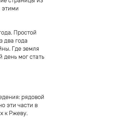
шие страницы из
а этими
года. Простой
з два года
йны. Где земля
й день мог стать
едения: рядовой
о эти части в
х к Ржеву.