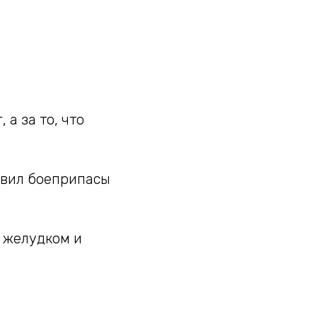
 а за то, что
тавил боеприпасы
м желудком и