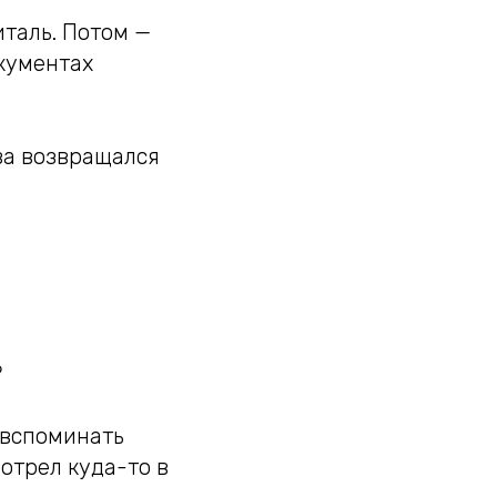
италь. Потом —
окументах
ова возвращался
?
 вспоминать
отрел куда-то в