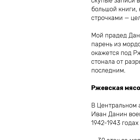
скупые записи 
большой книги,
строчками — цел
Мой прадед Дан
парень из мордо
окажется под Р
стонала от разр
последним.
Ржевская мяс
В Центральном 
Иван Данин воев
1942-1943 года