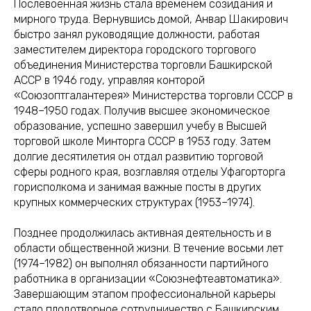
Послевоенная жизнь стала временем созидания и
мирного труда. Вернувшись домой, Анвар Шакирович
быстро занял руководящие должности, работая
заместителем директора городского торгового
объединения Министерства торговли Башкирской
АССР в 1946 году, управляя конторой
«Союзоптгалантерея» Министерства торговли СССР в
1948–1950 годах. Получив высшее экономическое
образование, успешно завершил учебу в Высшей
торговой школе Минторга СССР в 1953 году. Затем
долгие десятилетия он отдал развитию торговой
сферы родного края, возглавляя отделы Уфагорторга
горисполкома и занимая важные посты в других
крупных коммерческих структурах (1953–1974).
Позднее продолжилась активная деятельность и в
области общественной жизни. В течение восьми лет
(1974–1982) он выполнял обязанности партийного
работника в организации «Союзнефтеавтоматика».
Завершающим этапом профессиональной карьеры
стало плодотворное сотрудничество с Башкирским