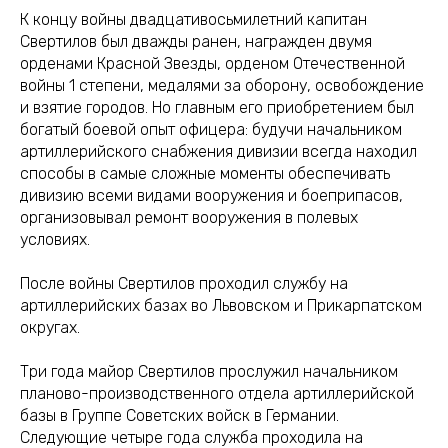
К концу войны двадцативосьмилетний капитан
Свертилов был дважды ранен, награжден двумя
орденами Красной Звезды, орденом Отечественной
войны 1 степени, медалями за оборону, освобождение
и взятие городов. Но главным его приобретением был
богатый боевой опыт офицера: будучи начальником
артиллерийского снабжения дивизии всегда находил
способы в самые сложные моменты обеспечивать
дивизию всеми видами вооружения и боеприпасов,
организовывал ремонт вооружения в полевых
условиях.
После войны Свертилов проходил службу на
артиллерийских базах во Львовском и Прикарпатском
округах.
Три года майор Свертилов прослужил начальником
планово-производственного отдела артиллерийской
базы в Группе Советских войск в Германии.
Следующие четыре года служба проходила на