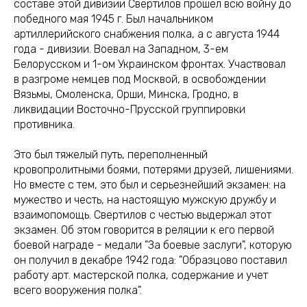
составе этой дивизии Свертилов прошел всю войну до
победного мая 1945 г. Был начальником
артиллерийского снабжения полка, а с августа 1944
года - дивизии. Воевал на Западном, 3-ем
Белорусском и 1-ом Украинском фронтах. Участвовал
в разгроме немцев под Москвой, в освобождении
Вязьмы, Смоленска, Орши, Минска, Гродно, в
ликвидации Восточно-Прусской группировки
противника.
Это был тяжелый путь, переполненный
кровопролитными боями, потерями друзей, лишениями.
Но вместе с тем, это был и серьезнейший экзамен: на
мужество и честь, на настоящую мужскую дружбу и
взаимопомощь. Свертилов с честью выдержал этот
экзамен. Об этом говорится в реляции к его первой
боевой награде - медали "За боевые заслуги", которую
он получил в декабре 1942 года: "Образцово поставил
работу арт. мастерской полка, содержание и учет
всего вооружения полка".