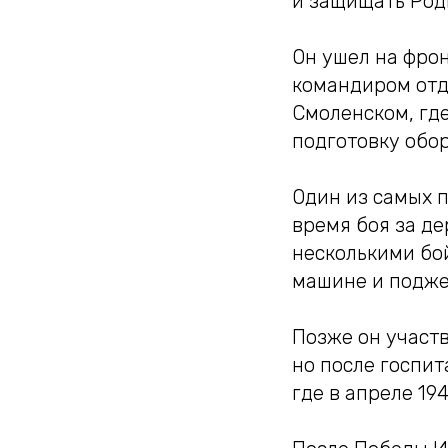
и защищать Род
Он ушел на фрон
командиром отд
Смоленском, где
подготовку обо
Один из самых 
время боя за д
несколькими бо
машине и подже
Позже он участ
но после госпит
где в апреле 19