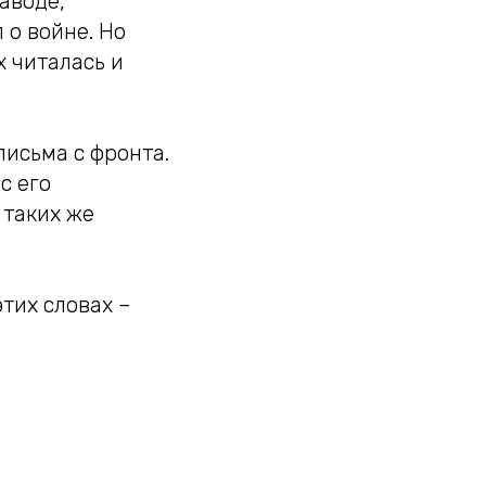
аводе,
 о войне. Но
х читалась и
исьма с фронта.
с его
 таких же
этих словах –