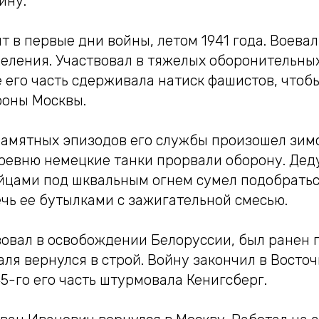
ину.
т в первые дни войны, летом 1941 года. Воевал
еления. Участвовал в тяжелых оборонительных
 его часть сдерживала натиск фашистов, чтоб
роны Москвы.
памятных эпизодов его службы произошел зимо
еревню немецкие танки прорвали оборону. Дед
йцами под шквальным огнем сумел подобратьс
чь ее бутылками с зажигательной смесью.
вовал в освобождении Белоруссии, был ранен 
аля вернулся в строй. Войну закончил в Восто
45-го его часть штурмовала Кенигсберг.