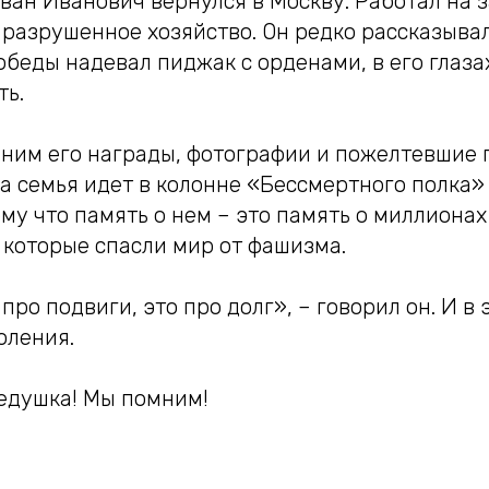
ан Иванович вернулся в Москву. Работал на з
разрушенное хозяйство. Он редко рассказывал
обеды надевал пиджак с орденами, в его глаза
ть.
ним его награды, фотографии и пожелтевшие п
 семья идет в колонне «Бессмертного полка» 
му что память о нем – это память о миллионах
 которые спасли мир от фашизма.
про подвиги, это про долг», – говорил он. И в 
оления.
дедушка! Мы помним!