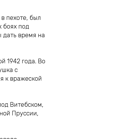
 в пехоте, был
 боях под
ы дать время на
й 1942 года. Во
ушка с
я к вражеской
под Витебском,
чной Пруссии,