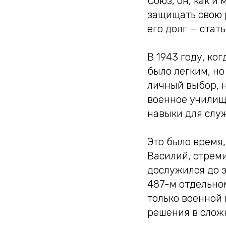
Союз, он, как и
защищать свою р
его долг — стат
В 1943 году, ко
было легким, но
личный выбор, н
военное училищ
навыки для слу
Это было время,
Василий, стреми
дослужился до з
487-м отдельно
только военной 
решения в сложн