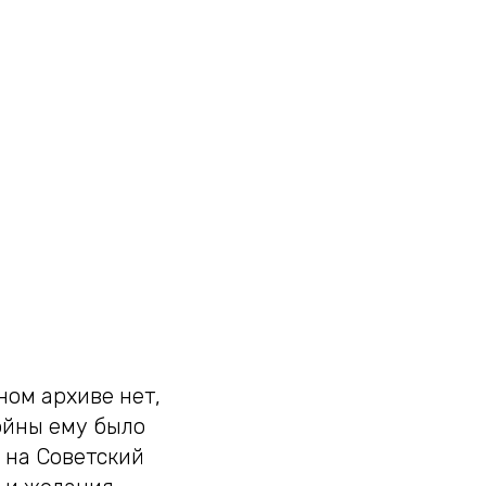
ном архиве нет,
ойны ему было
а на Советский