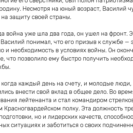
 многие его сверстники, был полон патриотизм
одину. Несмотря на юный возраст, Василий чу
ь на защиту своей страны.
гда война уже шла два года, он ушел на фронт. 
 Василий понимал, что его призыв к службе — э
о и необходимость в условиях войны. Он окон
е, что позволило ему быстро получить необхо
жбы.
 когда каждый день на счету, и молодые люди, 
лись внести свой вклад в общее дело. Во врем
вания лейтенанта и стал командиром стрелков
м Красногвардейском полку. Эта должность тр
подготовки, но и лидерских качеств, способно
ых ситуациях и заботиться о своих подчиненн