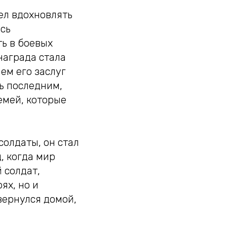
ел вдохновлять
ись
ь в боевых
награда стала
ем его заслуг
ть последним,
семей, которые
солдаты, он стал
, когда мир
 солдат,
ях, но и
вернулся домой,