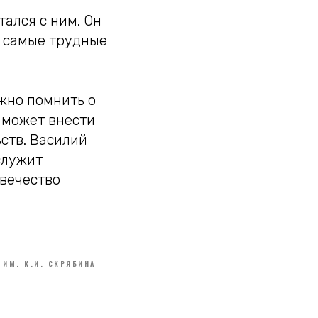
ался с ним. Он
в самые трудные
ажно помнить о
с может внести
ьств. Василий
служит
овечество
ИМ. К.И. СКРЯБИНА