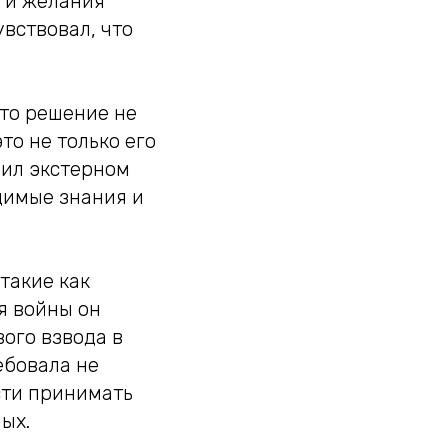
а и желания
вствовал, что
Это решение не
то не только его
чил экстерном
димые знания и
такие как
я войны он
ого взвода в
ебовала не
сти принимать
ых.