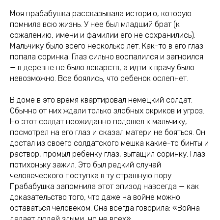
Моя прабабушка рассказывала историю, которую
помнила всю жизнь. У нее был младший брат (к
сожалению, имени и фамилии его не сохранились).
Мальчику было всего несколько лет. Как-то в его глаз
попала соринка. Глаз сильно воспалился и загноился
— в деревне не было лекарств, а идти к врачу было
невозможно. Все боялись, что ребенок ослепнет.
В доме в это время квартировал немецкий солдат.
Обычно от них ждали только злобных окриков и угроз.
Но этот солдат неожиданно подошел к мальчику,
посмотрел на его глаз и сказал матери не бояться. Он
достал из своего солдатского мешка какие-то бинты и
раствор, промыл ребенку глаз, вытащил соринку. Глаз
потихоньку зажил. Это был редкий случай
человеческого поступка в ту страшную пору.
Прабабушка запомнила этот эпизод навсегда — как
доказательство того, что даже на войне можно
оставаться человеком. Она всегда говорила: «Война
делает людей злыми, но не всех».