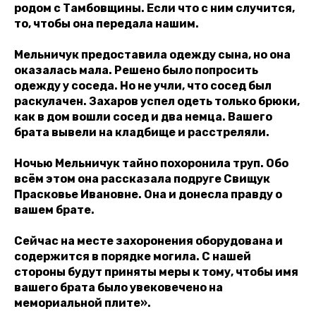
родом с Тамбовщины. Если что с ним случится,
то, чтобы она передала нашим.
Мельничук предоставила одежду сына, но она
оказалась мала. Решено было попросить
одежду у соседа. Но не учли, что сосед был
раскулачен. Захаров успел одеть только брюки,
как в дом вошли сосед и два немца. Вашего
брата вывели на кладбище и расстреляли.
Ночью Мельничук тайно похоронила труп. Обо
всём этом она рассказала подруге Свищук
Прасковье Ивановне. Она и донесла правду о
вашем брате.
Сейчас на месте захоронения оборудована и
содержится в порядке могила. С нашей
стороны будут приняты меры к тому, чтобы имя
вашего брата было увековечено на
мемориальной плите».