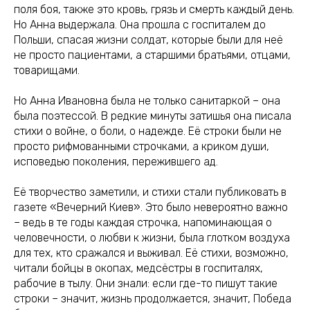
поля боя, также это кровь, грязь и смерть каждый день.
Но Анна выдержала. Она прошла с госпиталем до
Польши, спасая жизни солдат, которые были для неё
не просто пациентами, а старшими братьями, отцами,
товарищами.
Но Анна Ивановна была не только санитаркой – она
была поэтессой. В редкие минуты затишья она писала
стихи о войне, о боли, о надежде. Её строки были не
просто рифмованными строчками, а криком души,
исповедью поколения, пережившего ад.
Её творчество заметили, и стихи стали публиковать в
газете «Вечерний Киев». Это было невероятно важно
– ведь в те годы каждая строчка, напоминающая о
человечности, о любви к жизни, была глотком воздуха
для тех, кто сражался и выживал. Её стихи, возможно,
читали бойцы в окопах, медсёстры в госпиталях,
рабочие в тылу. Они знали: если где-то пишут такие
строки – значит, жизнь продолжается, значит, Победа