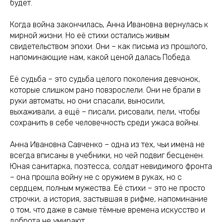
будет.
Когда война закончилась, Анна Ивановна вернулась к
мирной жизни. Но её стихи остались живым
свидетельством эпохи. Они – как письма из прошлого,
напоминающие нам, какой ценой далась Победа.
Её судьба – это судьба целого поколения девчонок,
которые слишком рано повзрослели. Они не брали в
руки автоматы, но они спасали, выносили,
выхаживали, а ещё – писали, рисовали, пели, чтобы
сохранить в себе человечность среди ужаса войны.
Анна Ивановна Савченко – одна из тех, чьи имена не
всегда вписаны в учебники, но чей подвиг бесценен.
Юная санитарка, поэтесса, солдат невидимого фронта
– она прошла войну не с оружием в руках, но с
сердцем, полным мужества. Её стихи – это не просто
строчки, а история, застывшая в рифме, напоминание
о том, что даже в самые тёмные времена искусство и
доброта не умирают.