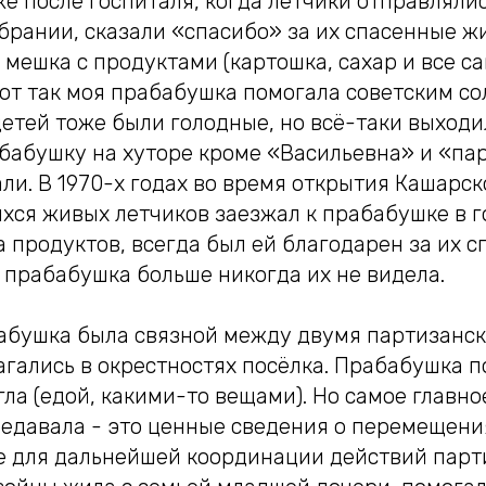
Уже после госпиталя, когда летчики отправляли
брании, сказали «спасибо» за их спасенные ж
мешка с продуктами (картошка, сахар и все с
от так моя прабабушка помогала советским со
детей тоже были голодные, но всё-таки выходи
абабушку на хуторе кроме «Васильевна» и «па
ли. В 1970-х годах во время открытия Кашарск
хся живых летчиков заезжал к прабабушке в г
 продуктов, всегда был ей благодарен за их 
 прабабушка больше никогда их не видела.
абушка была связной между двумя партизанс
агались в окрестностях посёлка. Прабабушка 
ла (едой, какими-то вещами). Но самое главное
едавала - это ценные сведения о перемещени
ке для дальнейшей координации действий парт