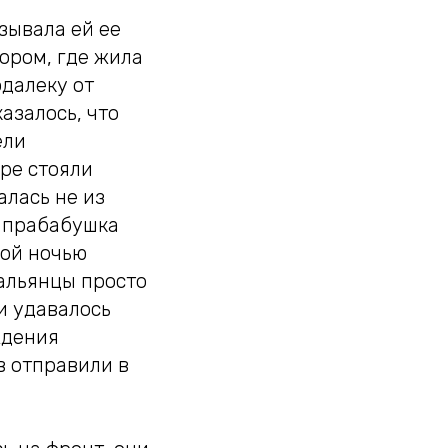
зывала ей ее
тором, где жила
одалеку от
казалось, что
ели
оре стояли
алась не из
я прабабушка
кой ночью
тальянцы просто
ли удавалось
ждения
в отправили в