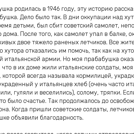
шка родилась в 1946 году, эту историю расска
бушка. Дело было так. В дни оккупации над ху
емя детьми, был сбит советский самолет, неп
дома. После того, как самолет упал в балке, о
живых двое тяжело раненых летчиков. Все жит
 хутора отказались им помочь, так как на хут
й итальянской армии. Но моя прабабушка оказ
, что в их доме жили итальянские солдаты, мо
, которой всегда называла кормилицей, украд
украденный у итальянцев хлеб (очень часто и
ли, гуляли и веселились), солому, тряпки. Ес
то было счастье. Так продолжалось до освобо
на. Когда пришли советские солдаты, летчико
шке объявили благодарность.