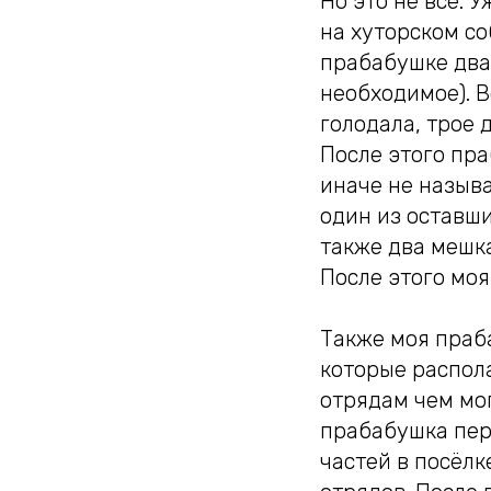
Но это не все. 
на хуторском со
прабабушке два 
необходимое). В
голодала, трое 
После этого пр
иначе не называ
один из оставши
также два мешка
После этого моя
Также моя праб
которые распол
отрядам чем мог
прабабушка пер
частей в посёл