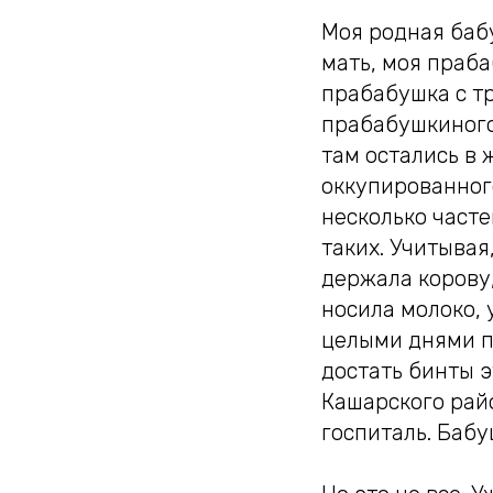
Моя родная бабу
мать, моя праба
прабабушка с тр
прабабушкиного 
там остались в 
оккупированного
несколько часте
таких. Учитывая
держала корову
носила молоко, 
целыми днями пи
достать бинты э
Кашарского райо
госпиталь. Бабу