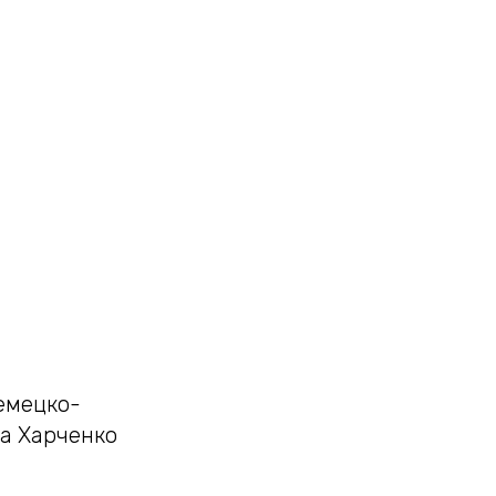
емецко-
а Харченко