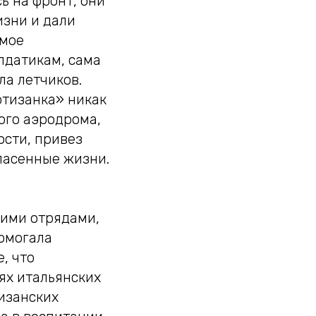
сь на фронт, они
изни и дали
амое
лдатикам, сама
ла летчиков.
ртизанка» никак
ого аэродрома,
ости, привез
спасенные жизни.
кими отрядами,
помогала
, что
ях итальянских
изанских